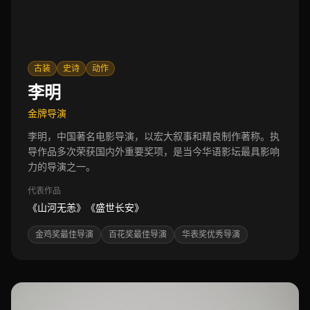
古装
史诗
动作
李明
金牌导演
李明，中国著名电影导演，以宏大叙事和精良制作著称。执
导作品多次荣获国内外重要奖项，是当今华语影坛最具影响
力的导演之一。
代表作品
《山河无恙》《盛世长安》
金鸡奖最佳导演
百花奖最佳导演
华表奖优秀导演