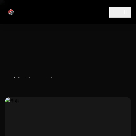
跳过导航
签约导演
汇聚华语影坛顶尖导演力量