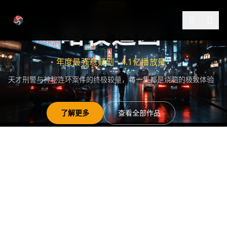
跳过导航
电视剧
暗夜追凶
年度最强悬疑剧 · 4.1亿播放量
天才刑警与神秘连环案件的终极较量，每一集都是烧脑的极致体验
了解更多
查看全部作品